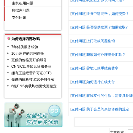
[
支付问题
]
我汇款后多长时间开通？
主机租用问题
数据库问题
[
支付问题
]
业务申请完毕，如何交费？
支付问题
[
支付问题
]
是否提供发票？如果索取?
为何选择西部数码
[
支付问题
]
上门取款问题集锦
7年优质服务经验
10万用户的共同选择
[
支付问题
]
我该如何办理境外汇款？
更低的价格更好的服务
CNNIC四星级认证服务商
[
支付问题
]
异地汇款手续费费率
拥有正规经营许可证(ICP)
先进的解析技术10分钟生效
[
支付问题
]
如何进行在线支付
6组DNS负载均衡更快更稳定
[
支付问题
]
在线支付的付款，需要具备哪
[
支付问题
]
关于会员间余款转移的规定
文章搜索：