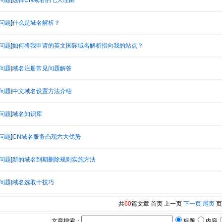
问题
]
选择CN域名的七大理由
问题
]
什么是域名解析？
问题
]
如何将我申请的英文国际域名解析指向我的站点？
问题
]
域名注册常见问题解答
问题
]
中文域名设置方法介绍
问题
]
域名知识库
问题
]
CN域名服务凸现六大优势
问题
]
新的域名到期删除规则实施方法
问题
]
域名选取十技巧
共
60
篇文章 首页 上一页
下一页
尾页
页
文章搜索：
标题
内容