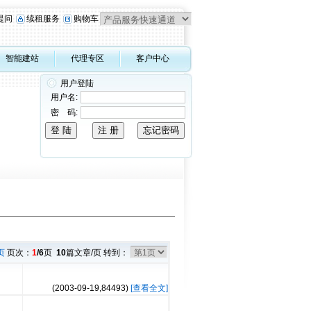
提问
续租服务
购物车
智能建站
代理专区
客户中心
用户登陆
用户名:
密 码:
页
页次：
1
/6
页
10
篇文章/页 转到：
(2003-09-19,
84493
)
[查看全文]