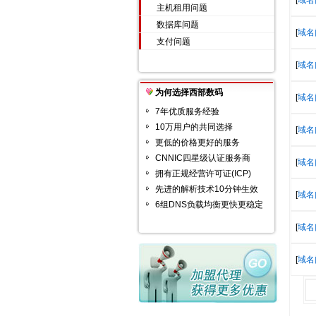
[
域名
主机租用问题
数据库问题
[
域名
支付问题
[
域名
为何选择西部数码
[
域名
7年优质服务经验
10万用户的共同选择
[
域名
更低的价格更好的服务
CNNIC四星级认证服务商
[
域名
拥有正规经营许可证(ICP)
先进的解析技术10分钟生效
[
域名
6组DNS负载均衡更快更稳定
[
域名
[
域名