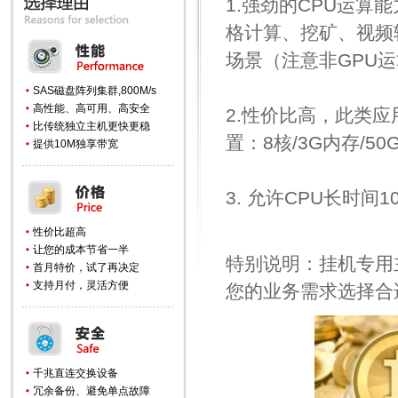
1.强劲的CPU运
格计算、挖矿、视频
场景（注意非GPU
SAS磁盘阵列集群,800M/s
高性能、高可用、高安全
2.性价比高，此类
比传统独立主机更快更稳
置：8核/3G内存/50
提供10M独享带宽
3. 允许CPU长时
性价比超高
让您的成本节省一半
特别说明：挂机专用
首月特价，试了再决定
支持月付，灵活方便
您的业务需求选择合
千兆直连交换设备
冗余备份、避免单点故障